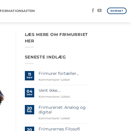
NFORMATIONSAFTEN
KONTAKT
LÆS MERE OM FRIMURRIET
HER
SENESTE INDLÆG
Frimurer fortæller…
11
nov
til
Kommentarer lukket
Frimurer
fortæller…
Vent ikke….
04
nov
til
Kommentarer lukket
Vent
ikke….
Frimureriet: Analog og
20
feb
digital
til
Kommentarer lukket
Frimureriet:
Analog
Frimurernes Filosofi
20
og