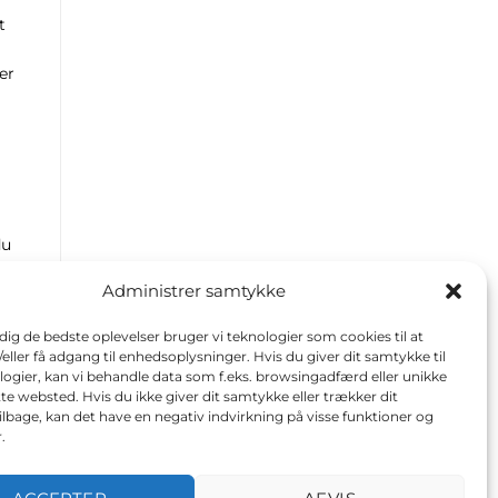
t
er
du
Administrer samtykke
 dig de bedste oplevelser bruger vi teknologier som cookies til at
ler få adgang til enhedsoplysninger. Hvis du giver dit samtykke til
logier, kan vi behandle data som f.eks. browsingadfærd eller unikke
tte websted. Hvis du ikke giver dit samtykke eller trækker dit
lbage, kan det have en negativ indvirkning på visse funktioner og
.