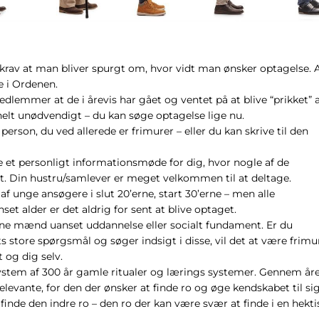
 krav at man bliver spurgt om, hvor vidt man ønsker optagelse. A
 i Ordenen.
edlemmer at de i årevis har gået og ventet på at blive “prikket” 
helt unødvendigt – du kan søge optagelse lige nu.
erson, du ved allerede er frimurer – eller du kan skrive til den
de et personligt informationsmøde for dig, hvor nogle af de
et. Din hustru/samlever er meget velkommen til at deltage.
f unge ansøgere i slut 20’erne, start 30’erne – men alle
et alder er det aldrig for sent at blive optaget.
ne mænd uanset uddannelse eller socialt fundament. Er du
store spørgsmål og søger indsigt i disse, vil det at være frimur
t og dig selv.
stem af 300 år gamle ritualer og lærings systemer. Gennem år
 relevante, for den der ønsker at finde ro og øge kendskabet til si
 finde den indre ro – den ro der kan være svær at finde i en hekti