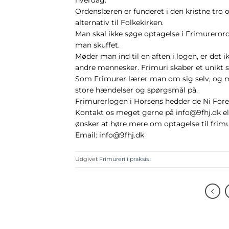
Ordenslæren er funderet i den kristne tro 
alternativ til Folkekirken.
Man skal ikke søge optagelse i Frimurerord
man skuffet.
Møder man ind til en aften i logen, er det i
andre mennesker. Frimuri skaber et unikt so
Som Frimurer lærer man om sig selv, og m
store hændelser og spørgsmål på.
Frimurerlogen i Horsens hedder de Ni Fore
Kontakt os meget gerne på info@9fhj.dk elle
ønsker at høre mere om optagelse til frimu
Email: info@9fhj.dk
Udgivet
Frimureri i praksis :