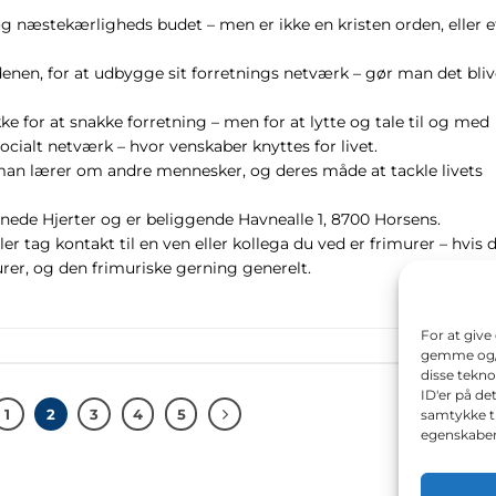
og næstekærligheds budet – men er ikke en kristen orden, eller e
enen, for at udbygge sit forretnings netværk – gør man det bliv
kke for at snakke forretning – men for at lytte og tale til og med
cialt netværk – hvor venskaber knyttes for livet.
an lærer om andre mennesker, og deres måde at tackle livets
nede Hjerter og er beliggende Havnealle 1, 8700 Horsens.
r tag kontakt til en ven eller kollega du ved er frimurer – hvis 
rer, og den frimuriske gerning generelt.
For at give
gemme og/el
disse tekno
ID'er på de
1
2
3
4
5
samtykke ti
egenskaber