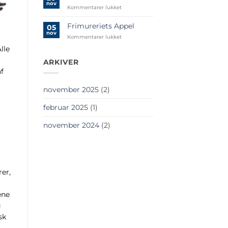
nov
til
Kommentarer lukket
digital
Frimurernes
Filosofi
Frimureriets Appel
05
nov
til
Kommentarer lukket
Frimureriets
lle
Appel
ARKIVER
af
november 2025
(2)
februar 2025
(1)
november 2024
(2)
er,
ene
g
sk