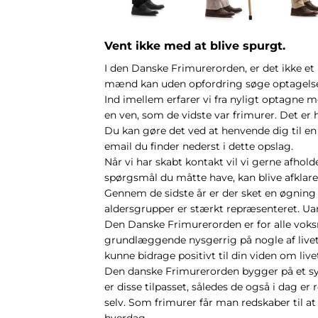
Vent ikke med at blive spurgt.
I den Danske Frimurerorden, er det ikke et
mænd kan uden opfordring søge optagelse
Ind imellem erfarer vi fra nyligt optagne m
en ven, som de vidste var frimurer. Det er 
Du kan gøre det ved at henvende dig til en p
email du finder nederst i dette opslag.
Når vi har skabt kontakt vil vi gerne afhol
spørgsmål du måtte have, kan blive afklar
Gennem de sidste år er der sket en øgning a
aldersgrupper er stærkt repræsenteret. Uans
Den Danske Frimurerorden er for alle voks
grundlæggende nysgerrig på nogle af livets 
kunne bidrage positivt til din viden om live
Den danske Frimurerorden bygger på et sy
er disse tilpasset, således de også i dag er
selv. Som frimurer får man redskaber til at
hverdag.