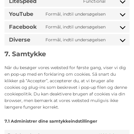
LiteSpeed
Functional
service
Consent
complianz
to
YouTube
Formål, indtil undersøgelsen
service
Consent
litespeed
to
Facebook
Formål, indtil undersøgelsen
service
Consent
youtube
to
Diverse
Formål, indtil undersøgelsen
service
Consent
facebook
to
7. Samtykke
service
diverse
Når du besøger vores websted for første gang, viser vi dig
en pop-up med en forklaring om cookies. Så snart du
klikker på “Accepter”, accepterer du, at vi bruger alle
cookies og plug-ins som beskrevet i pop-up filen og denne
cookiepolitik. Du kan deaktivere brugen af ​​cookies via din
browser, men bemærk at vores websted muligvis ikke
længere fungerer korrekt.
7.1 Administrer dine samtykkeindstillinger