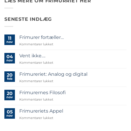
LÆS MERE OM FRIMURRIET HER
SENESTE INDLÆG
Frimurer fortæller…
11
nov
til
Kommentarer lukket
Frimurer
fortæller…
Vent ikke….
04
nov
til
Kommentarer lukket
Vent
ikke….
Frimureriet: Analog og digital
20
feb
til
Kommentarer lukket
Frimureriet:
Analog
Frimurernes Filosofi
20
og
nov
til
Kommentarer lukket
digital
Frimurernes
Filosofi
Frimureriets Appel
05
nov
til
Kommentarer lukket
Frimureriets
Appel