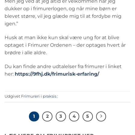
Men jeg ved at jeg altid er velkommen når jeg
dukker op i frimurerlogen, og når mine børn er
blevet større, vil jeg glæde mig til at fordybe mig
igen.”
Husk at man ikke kun skal være ung for at blive
optaget i Frimurer Ordenen – der optages hvert år
brødre i alle aldre.
Du kan finde andre udtalelser fra frimurer i linket
her:
https://9fhj.dk/frimurisk-erfaring/
Udgivet
Frimureri i praksis :
1
2
3
4
5