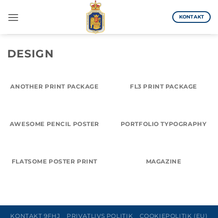
Fortsæt
til
KONTAKT
indhold
DESIGN
ANOTHER PRINT PACKAGE
FL3 PRINT PACKAGE
AWESOME PENCIL POSTER
PORTFOLIO TYPOGRAPHY
FLATSOME POSTER PRINT
MAGAZINE
KONTAKT 9FHJ
PRIVATLIVS POLITIK
COOKIEPOLITIK (EU)